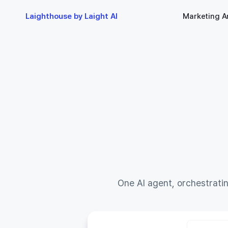
Laighthouse by Laight AI
Marketing A
Meet
f
채널 수준 미디어믹스 조정: 네이버 쇼핑검색 채널의 
구간 진입 및 효율 개선에 따른 일 예산 15~20% 증액
액션
One AI agent, orchestrati
NVSHOP) 채널의 일 예산을 현재 일평균 소진액 대비 15~20% 증액하여 약 
,000원에서 1,664,000원 수준으로 상향 조정합니다. 현재 비용 상승률 대비 매출 상
월등히 높아 수익 구간에서 운영되고 있으므로 예산 확대를 통해 매출 극대화를 도모합
및 근거