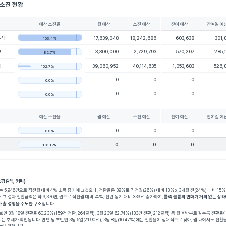
 소진 현황
예산 소진율
월 예산
소진 예산
잔여 예산
잔여일 예
검색
17,639,048
18,242,686
-603,638
-301,
103.4%
크
3,300,000
2,729,793
570,207
285,
82.7%
색
39,060,952
40,114,635
-1,053,683
-526,
102.7%
0
0
0
0.0%
0
0
0
0.0%
예산 소진율
월 예산
소진 예산
잔여 예산
잔여일 예
0
0
0
0.0%
0
0
0
101.8%
핑검색, 커피)
릭수는 5,946건으로 직전월 대비 4% 소폭 증가에 그쳤으나, 전환율은 39%로 직전월(26%) 대비 13%p, 3개월 전(24%) 대비 15%
니다. 그 결과 전환금액은 약 9,376만 원으로 직전월 대비 74%, 전년 동기 대비 339% 증가하여, 
클릭 볼륨의 변화가 거의 없는 상
승이 매출 성장을 주도한 구조
입니다.
 보면 3월 18일 전환율 60.23%(159건 전환, 264클릭), 3월 23일 62.74%(133건 전환, 212클릭) 등 월 후반부로 갈수록 전환율
 높아지는 추세가 확인됩니다. 반면 월 초반인 3월 5일(21.90%), 3월 8일(16.47%)에는 전환율이 상대적으로 낮아, 월 내에서도 전