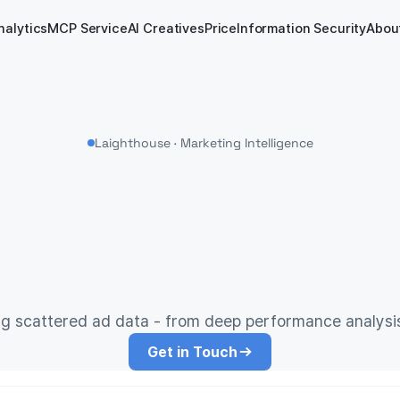
nalytics
MCP Service
AI Creatives
Price
Information Security
Abou
Laighthouse · Marketing Intelligence
Your
Next-Gen
AI
or
Digital
Marketi
Laighthouse
by
Laight
AI
ng scattered ad data - from deep performance analysi
Get in Touch