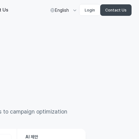
Select Language
t Us
English
Login
Contact Us
Agent
ng
s to campaign optimization
AI 제안