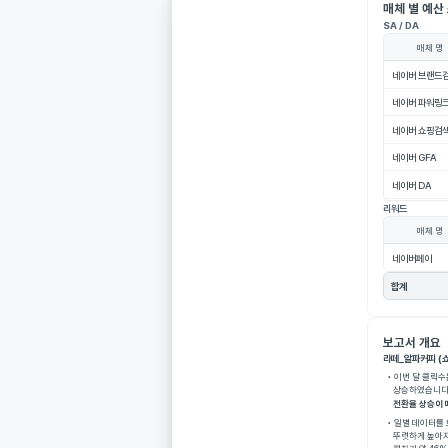
채널의 이번 달 ROAS는 약 1,100% 이상으로 전월 대비 큰 폭으로 개선되었으며, 특
매체 별 예산
피_모바일 캠페인은 비용이 15.7% 증가할 때 매출이 155.5% 증가하여 비용 대비 
SA / DA
가 배율이 약 10배에 달하는 고효율을 기록 중입니다. 또한 액상커피_모바일 캠페인 내 
매체 명
파커피 광고 그룹의 전환율이 전월 대비 13%p 상승(26%→39%)하는 등 주요 하위 
전반에서 강력한 성과 개선이 확인됩니다.
네이버 브랜드
채널의 일 예산을 15~20% 증액한 1,595,000 ~ 1,664,000원으로 제안하는 근
전월 및 최근 3개월 추세 대비 뚜렷한 효율 상승 때문입니다. 예를 들어, 액상우유_모바
네이버 파워링
의 ROAS 또한 직전월 약 588%를 기록하였으나 이번 달에는 약 1,299%로 2배 이
였으며, CPC 또한 전월 대비 약 10~11% 하락하며 동일 예산으로 더 많은 클릭을 확
네이버 쇼핑검
 있는 최적의 확장 시기인 것으로 판단됩니다.
네이버 GFA
 시 일평균 약 2,288,000원에서 3,047,000원의 추가 매출이 발생할 것으로 예상
이는 현재의 ROAS 1,100%가 유지된다고 가정할 때, 일평균 추가 투입 비용(약 
네이버 DA
00원~277,000원)을 감안하여 산출된 수치입니다. 현 상황 유지 시 예상 일매출액인 
리워드
257,000원 대비 증액 후에는 일매출 약 17,545,000원~18,304,000원 수준을 기
 있으며, 이 성과가 한 달간 지속될 경우 월간 약 6,864만원 이상의 추가 매출이 가능
매체 명
로 보입니다.
 되는 핵심 지표
네이버페이
tagram 예산 소진액
합계
384,705원 
보고서 개요
6%
라떼_알파커피 (쇼
  • 이번 달 클
     상승하였습
     전환율 상
  • 일별 데이터를
 의견
     뚜렷하게
x Reid
1days ago