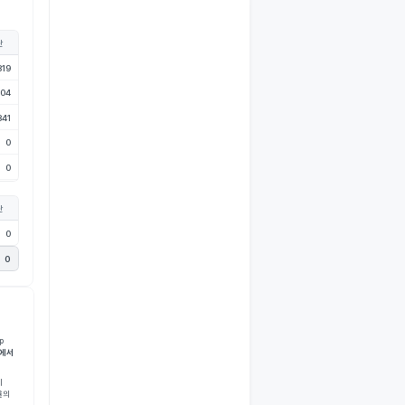
산
프로모션
819
프로모션 운영 개선안 : 카테고
리별 프로모션 민감도에 따른..
104
최근 카테고리별 구매 데이터를 분석한 결과, 
특정 상품군에서 프로모션 반응도가 급증했..
841
0
긴급
예산
캠페인 수준의 일광고비 조정 제안
0
현재 성과가 저조한 시간대의 예산을 고효율 시
간대로 재배치합니다. 동일 비용으로 더 높은..
산
예산
0
광고 채널 수준 미디어믹스 조
정: 네이버 쇼핑검색 채널의..
0
쇼핑검색(NVSHOP) 채널의 일 예산을 현재 
일평균 소진액 대비 15~20% 증액하여 약 
1,5…
소재
p 
광고 그룹 수준 개선안: 커피
태에서
(스토어) 광고그룹 랜딩
광고 소재와 랜딩 페이지의 콘텐츠 일치도를 높
이 
여 이탈률을 줄입니다. 검색 키워드에 딱 맞..
환율의