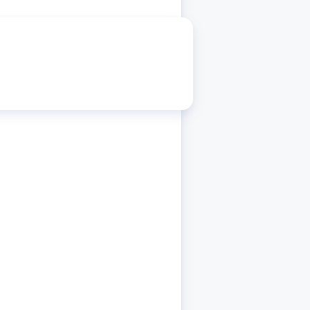
의
성과
개선이
눈에
띕니다.
이번
달
클릭수(5,946건)는
CVR이
26%에서
39%로
13%p
상승
하면서
전환수는
(74%)
증가하였습니다.
비용은
전월
대비
약
24만
에서
1,434%로
580%p
상승하였습니다.
비용
증가
없이
조입니다.
전년 동기와 비교하면 하락
최근 3개월 기준으로는 