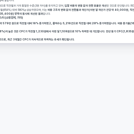
46%p에 달합니다.
,099원으로 직전월과 거의 동일한 수준(3원 차이)을 유지하고 있어,
 입찰 비용의 변동 없이 전환 효율만 개선
된 것으로 판단됩니다. RO
%로 직전월(854%) 대비 580%p 상승하였으며, 이는 
비용 구조의 변화 없이 전환율과 객단가(이번 달 객단가 건당 약 40,000원, 직
당 약 35,400원) 양쪽이 동시에 개선된 결과
입니다.
터 (쇼핑검색, 기타)
낮은 수준으로, 최근 3개월간 CPC가 지속적으로 하락하는 추세가 확인됩니다.
가율(156%)이 약 10배에 달하여, 비용 대비 매출 확장 효율이 분석 대상 광고그룹 중 가장 높습니다.
OAS(약 1,100%)가 25만 원 이하인 날의 평균 ROAS(약 1,400%)보다 낮은 패턴이 관찰되어, 일정 비용 수준을 넘어서면 한계 
것을 관찰할 수 있습니다.