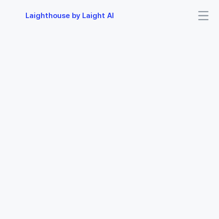
Laighthouse by Laight AI 
문의하기
Kakao
Meta